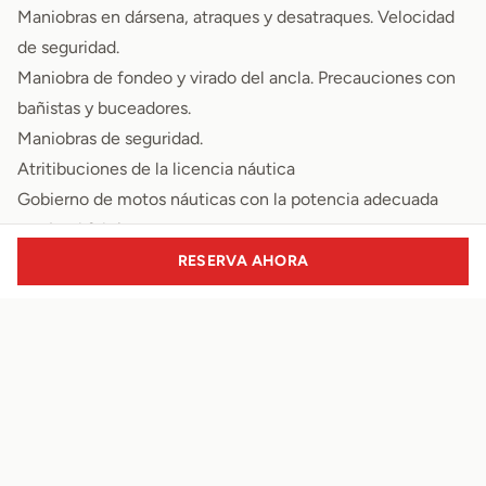
Maniobras en dársena, atraques y desatraques. Velocidad
de seguridad.
Maniobra de fondeo y virado del ancla. Precauciones con
bañistas y buceadores.
Maniobras de seguridad.
Atritibuciones de la licencia náutica
Gobierno de motos náuticas con la potencia adecuada
según el fabricante
Gobierno de embarcaciones de recreo de hasta 6 metros
RESERVA AHORA
de eslora con la potencia adecuada según el fabricante.
Navegación solo diurna
Navegación que no se aleje más de 2 milla náuticas en
cualquier dirección de un puerto, marina o lugar de abrigo.
Incluido