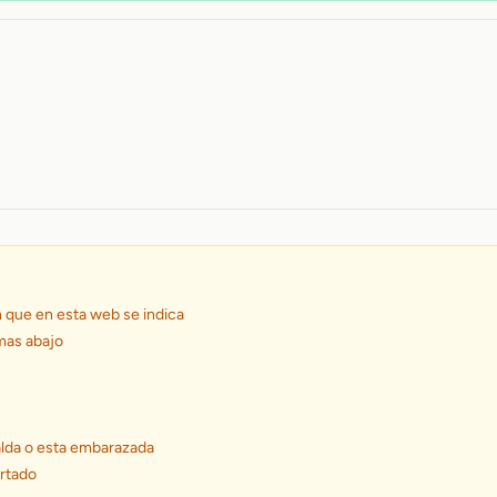
n que en esta web se indica
 mas abajo
alda o esta embarazada
ortado