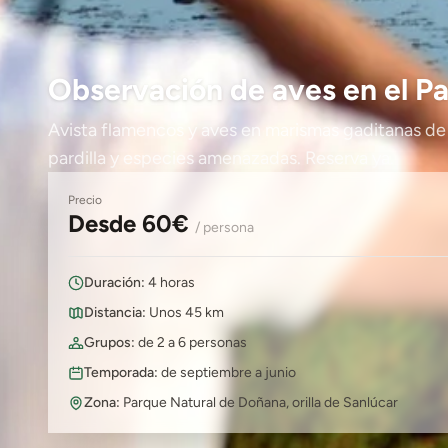
Observación de aves en el P
Avista flamencos y aves en marismas gaditanas de
pardilla y especies amenazadas. Reserva ya.
Precio
Desde 60€
/ persona
Duración:
4 horas
Distancia:
Unos 45 km
Grupos:
de 2 a 6 personas
Temporada:
de septiembre a junio
Zona:
Parque Natural de Doñana, orilla de Sanlúcar