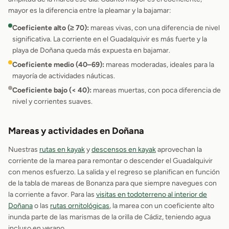
mayor es la diferencia entre la pleamar y la bajamar:
Coeficiente alto (≥ 70):
mareas vivas, con una diferencia de nivel
significativa. La corriente en el Guadalquivir es más fuerte y la
playa de Doñana queda más expuesta en bajamar.
Coeficiente medio (40–69):
mareas moderadas, ideales para la
mayoría de actividades náuticas.
Coeficiente bajo (< 40):
mareas muertas, con poca diferencia de
nivel y corrientes suaves.
Mareas y actividades en Doñana
Nuestras
rutas en kayak
y
descensos en kayak
aprovechan la
corriente de la marea para remontar o descender el Guadalquivir
con menos esfuerzo. La salida y el regreso se planifican en función
de la tabla de mareas de Bonanza para que siempre navegues con
la corriente a favor. Para las
visitas en todoterreno al interior de
Doñana
o las
rutas ornitológicas
, la marea con un coeficiente alto
inunda parte de las marismas de la orilla de Cádiz, teniendo agua
incluso en verano.