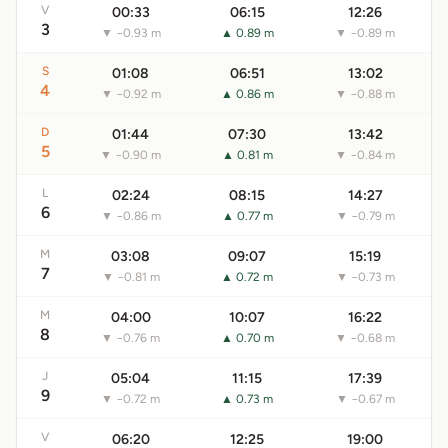
V
00:33
06:15
12:26
3
▼ −0.93 m
▲ 0.89 m
▼ −0.89 m
S
01:08
06:51
13:02
4
▼ −0.92 m
▲ 0.86 m
▼ −0.88 m
D
01:44
07:30
13:42
5
▼ −0.90 m
▲ 0.81 m
▼ −0.84 m
L
02:24
08:15
14:27
6
▼ −0.86 m
▲ 0.77 m
▼ −0.79 m
M
03:08
09:07
15:19
7
▼ −0.81 m
▲ 0.72 m
▼ −0.73 m
M
04:00
10:07
16:22
8
▼ −0.76 m
▲ 0.70 m
▼ −0.68 m
J
05:04
11:15
17:39
9
▼ −0.72 m
▲ 0.73 m
▼ −0.67 m
V
06:20
12:25
19:00