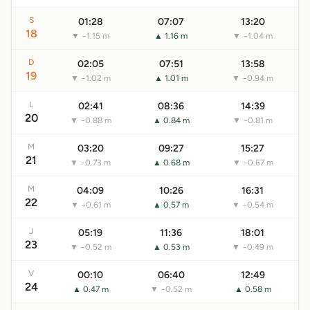
S
01:28
07:07
13:20
18
▼ −1.15 m
▲ 1.16 m
▼ −1.04 m
D
02:05
07:51
13:58
19
▼ −1.02 m
▲ 1.01 m
▼ −0.94 m
L
02:41
08:36
14:39
20
▼ −0.88 m
▲ 0.84 m
▼ −0.81 m
M
03:20
09:27
15:27
21
▼ −0.73 m
▲ 0.68 m
▼ −0.67 m
M
04:09
10:26
16:31
22
▼ −0.61 m
▲ 0.57 m
▼ −0.54 m
J
05:19
11:36
18:01
23
▼ −0.52 m
▲ 0.53 m
▼ −0.49 m
V
00:10
06:40
12:49
24
▲ 0.47 m
▼ −0.52 m
▲ 0.58 m