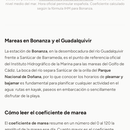
nivel medio del mar. Hora oficial peninsular española. Coeficiente calculado
según la fórmula IHM para Bonanza.
Mareas en Bonanza y el Guadalquivir
La estación de
Bonanza
, en la desembocadura del río Guadalquivir
frente a Sanlúcar de Barrameda, es el punto de referencia oficial
del Instituto Hidrográfico de la Marina para las mareas del Golfo de
Cádiz. La boca del río separa Sanlúcar de la orilla del
Parque
Nacional de Doñana
, por lo que conocer los horarios de
pleamar y
bajamar
es fundamental para planificar cualquier actividad en el
agua: rutas en kayak, paseos en embarcación o sencillamente
disfrutar de la playa.
Cómo leer el coeficiente de marea
El
coeficiente de marea
resume en un número del 0 al 120 la
amplitud de la marea ese día. Cuanto mayor es el coeficiente,