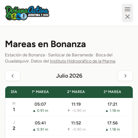
Mareas en Bonanza
Estación de Bonanza · Sanlúcar de Barrameda · Boca del
Guadalquivir. Datos del
Instituto Hidrográfico de la Marina
.
Julio 2026
DÍA
1ª MAREA
2ª MAREA
3ª MAREA
M
05:07
11:19
17:21
1
▲ 0.91 m
▼ −0.90 m
▲ 1.18 m
J
05:41
11:52
17:56
2
▲ 0.91 m
▼ −0.90 m
▲ 1.18 m