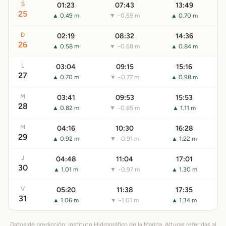
S
01:23
07:43
13:49
25
▲ 0.49 m
▼ −0.59 m
▲ 0.70 m
D
02:19
08:32
14:36
26
▲ 0.58 m
▼ −0.68 m
▲ 0.84 m
L
03:04
09:15
15:16
27
▲ 0.70 m
▼ −0.77 m
▲ 0.98 m
M
03:41
09:53
15:53
28
▲ 0.82 m
▼ −0.85 m
▲ 1.11 m
M
04:16
10:30
16:28
29
▲ 0.92 m
▼ −0.91 m
▲ 1.22 m
J
04:48
11:04
17:01
30
▲ 1.01 m
▼ −0.97 m
▲ 1.30 m
V
05:20
11:38
17:35
31
▲ 1.06 m
▼ −1.01 m
▲ 1.34 m
Datos de predicción:
Instituto Hidrográfico de la Marina
. Alturas referidas al