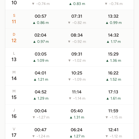
10
▼ −0.74 m
▲ 0.83 m
▼ −0.74 m
S
00:57
07:31
13:32
11
▲ 0.86 m
▼ −0.82 m
▲ 0.99 m
D
02:04
08:34
14:32
12
▲ 0.97 m
▼ −0.92 m
▲ 1.17 m
L
03:05
09:31
15:29
13
▲ 1.09 m
▼ −1.02 m
▲ 1.36 m
M
04:01
10:25
16:22
14
▲ 1.21 m
▼ −1.09 m
▲ 1.52 m
M
04:52
11:14
17:13
15
▲ 1.29 m
▼ −1.14 m
▲ 1.61 m
J
00:04
05:40
11:59
16
▼ −1.27 m
▲ 1.31 m
▼ −1.15 m
V
00:47
06:24
12:41
17
▼ −1.24 m
▲ 1.27 m
▼ −1.12 m