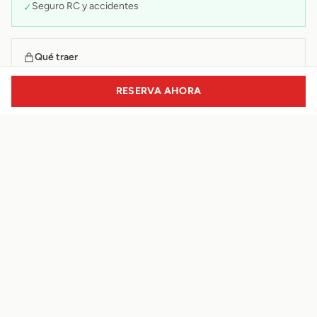
Seguro RC y accidentes
✓
Qué traer
Ropa cómoda
→
RESERVA AHORA
Calzado deportivo y cerrado
→
Gorra y protección solar
→
Agua
→
Doñana Activa - Aventura y ocio