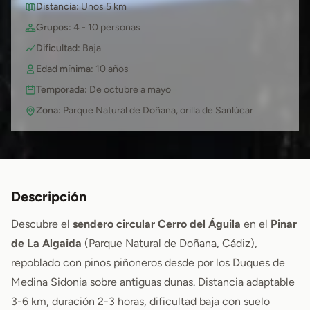
Distancia:
Unos 5 km
Grupos:
4 - 10 personas
Dificultad:
Baja
Edad mínima:
10 años
Temporada:
De octubre a mayo
Zona:
Parque Natural de Doñana, orilla de Sanlúcar
Descripción
Descubre el
sendero circular Cerro del Águila
en el
Pinar
de La Algaida
(Parque Natural de Doñana, Cádiz),
repoblado con pinos piñoneros desde por los Duques de
Medina Sidonia sobre antiguas dunas. Distancia adaptable
3-6 km, duración 2-3 horas, dificultad baja con suelo